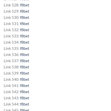
Link 528:
f8bet
Link 529:
f8bet
Link 530:
f8bet
Link 531:
f8bet
Link 532:
f8bet
Link 533:
f8bet
Link 534:
f8bet
Link 535:
f8bet
Link 536:
f8bet
Link 537:
f8bet
Link 538:
f8bet
Link 539:
f8bet
Link 540:
f8bet
Link 541:
f8bet
Link 542:
f8bet
Link 543:
f8bet
Link 544:
f8bet
Link 545:
f8bet