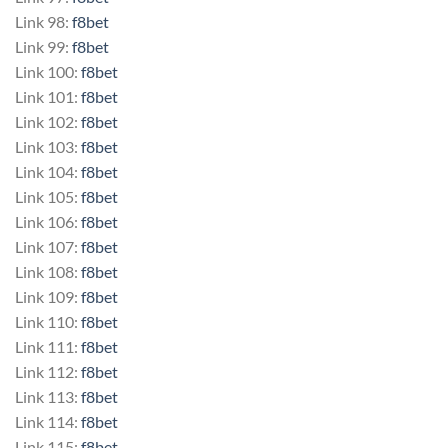
Link 98:
f8bet
Link 99:
f8bet
Link 100:
f8bet
Link 101:
f8bet
Link 102:
f8bet
Link 103:
f8bet
Link 104:
f8bet
Link 105:
f8bet
Link 106:
f8bet
Link 107:
f8bet
Link 108:
f8bet
Link 109:
f8bet
Link 110:
f8bet
Link 111:
f8bet
Link 112:
f8bet
Link 113:
f8bet
Link 114:
f8bet
Link 115:
f8bet