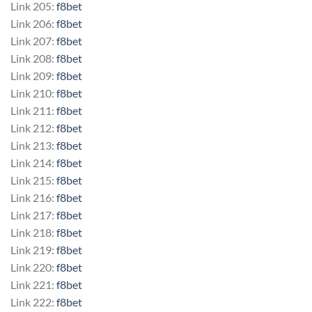
Link 205:
f8bet
Link 206:
f8bet
Link 207:
f8bet
Link 208:
f8bet
Link 209:
f8bet
Link 210:
f8bet
Link 211:
f8bet
Link 212:
f8bet
Link 213:
f8bet
Link 214:
f8bet
Link 215:
f8bet
Link 216:
f8bet
Link 217:
f8bet
Link 218:
f8bet
Link 219:
f8bet
Link 220:
f8bet
Link 221:
f8bet
Link 222:
f8bet