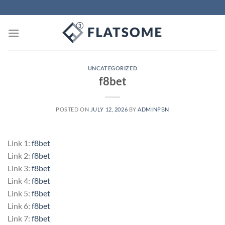
Skip
to
content
UNCATEGORIZED
f8bet
POSTED ON
JULY 12, 2026
BY
ADMINPBN
Link 1:
f8bet
Link 2:
f8bet
Link 3:
f8bet
Link 4:
f8bet
Link 5:
f8bet
Link 6:
f8bet
Link 7:
f8bet