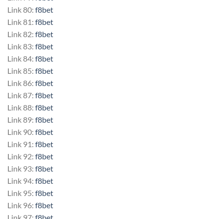
Link 80:
f8bet
Link 81:
f8bet
Link 82:
f8bet
Link 83:
f8bet
Link 84:
f8bet
Link 85:
f8bet
Link 86:
f8bet
Link 87:
f8bet
Link 88:
f8bet
Link 89:
f8bet
Link 90:
f8bet
Link 91:
f8bet
Link 92:
f8bet
Link 93:
f8bet
Link 94:
f8bet
Link 95:
f8bet
Link 96:
f8bet
Link 97:
f8bet