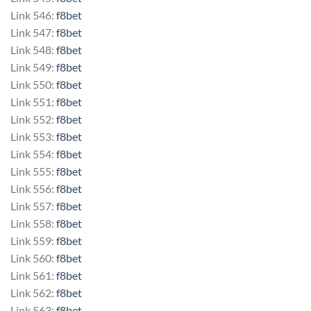
Link 546:
f8bet
Link 547:
f8bet
Link 548:
f8bet
Link 549:
f8bet
Link 550:
f8bet
Link 551:
f8bet
Link 552:
f8bet
Link 553:
f8bet
Link 554:
f8bet
Link 555:
f8bet
Link 556:
f8bet
Link 557:
f8bet
Link 558:
f8bet
Link 559:
f8bet
Link 560:
f8bet
Link 561:
f8bet
Link 562:
f8bet
Link 563:
f8bet