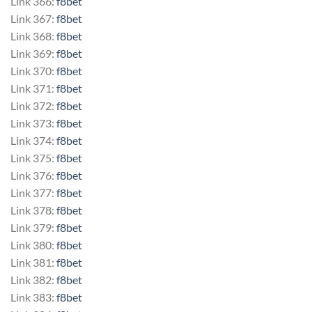
Link 366:
f8bet
Link 367:
f8bet
Link 368:
f8bet
Link 369:
f8bet
Link 370:
f8bet
Link 371:
f8bet
Link 372:
f8bet
Link 373:
f8bet
Link 374:
f8bet
Link 375:
f8bet
Link 376:
f8bet
Link 377:
f8bet
Link 378:
f8bet
Link 379:
f8bet
Link 380:
f8bet
Link 381:
f8bet
Link 382:
f8bet
Link 383:
f8bet