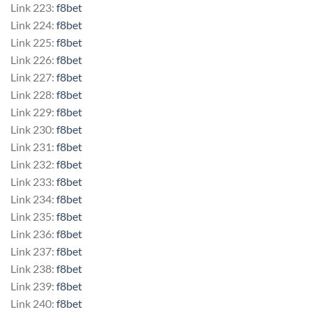
Link 223:
f8bet
Link 224:
f8bet
Link 225:
f8bet
Link 226:
f8bet
Link 227:
f8bet
Link 228:
f8bet
Link 229:
f8bet
Link 230:
f8bet
Link 231:
f8bet
Link 232:
f8bet
Link 233:
f8bet
Link 234:
f8bet
Link 235:
f8bet
Link 236:
f8bet
Link 237:
f8bet
Link 238:
f8bet
Link 239:
f8bet
Link 240:
f8bet