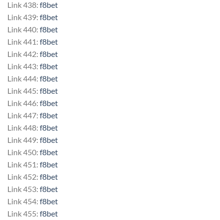
Link 438:
f8bet
Link 439:
f8bet
Link 440:
f8bet
Link 441:
f8bet
Link 442:
f8bet
Link 443:
f8bet
Link 444:
f8bet
Link 445:
f8bet
Link 446:
f8bet
Link 447:
f8bet
Link 448:
f8bet
Link 449:
f8bet
Link 450:
f8bet
Link 451:
f8bet
Link 452:
f8bet
Link 453:
f8bet
Link 454:
f8bet
Link 455:
f8bet