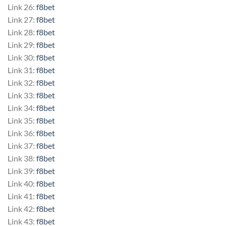
Link 26:
f8bet
Link 27:
f8bet
Link 28:
f8bet
Link 29:
f8bet
Link 30:
f8bet
Link 31:
f8bet
Link 32:
f8bet
Link 33:
f8bet
Link 34:
f8bet
Link 35:
f8bet
Link 36:
f8bet
Link 37:
f8bet
Link 38:
f8bet
Link 39:
f8bet
Link 40:
f8bet
Link 41:
f8bet
Link 42:
f8bet
Link 43:
f8bet