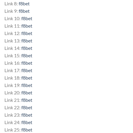
Link 8:
f8bet
Link 9:
f8bet
Link 10:
f8bet
Link 11:
f8bet
Link 12:
f8bet
Link 13:
f8bet
Link 14:
f8bet
Link 15:
f8bet
Link 16:
f8bet
Link 17:
f8bet
Link 18:
f8bet
Link 19:
f8bet
Link 20:
f8bet
Link 21:
f8bet
Link 22:
f8bet
Link 23:
f8bet
Link 24:
f8bet
Link 25:
f8bet