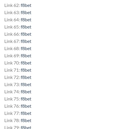
Link 62:
f8bet
Link 63:
f8bet
Link 64:
f8bet
Link 65:
f8bet
Link 66:
f8bet
Link 67:
f8bet
Link 68:
f8bet
Link 69:
f8bet
Link 70:
f8bet
Link 71:
f8bet
Link 72:
f8bet
Link 73:
f8bet
Link 74:
f8bet
Link 75:
f8bet
Link 76:
f8bet
Link 77:
f8bet
Link 78:
f8bet
Link 79:
f8bet