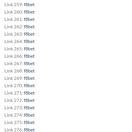
Link 259:
f8bet
Link 260:
f8bet
Link 261:
f8bet
Link 262:
f8bet
Link 263:
f8bet
Link 264:
f8bet
Link 265:
f8bet
Link 266:
f8bet
Link 267:
f8bet
Link 268:
f8bet
Link 269:
f8bet
Link 270:
f8bet
Link 271:
f8bet
Link 272:
f8bet
Link 273:
f8bet
Link 274:
f8bet
Link 275:
f8bet
Link 276:
f8bet