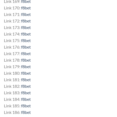
Link 169:
f8bet
Link 170:
f8bet
Link 171:
f8bet
Link 172:
f8bet
Link 173:
f8bet
Link 174:
f8bet
Link 175:
f8bet
Link 176:
f8bet
Link 177:
f8bet
Link 178:
f8bet
Link 179:
f8bet
Link 180:
f8bet
Link 181:
f8bet
Link 182:
f8bet
Link 183:
f8bet
Link 184:
f8bet
Link 185:
f8bet
Link 186:
f8bet