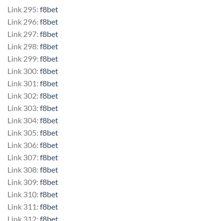
Link 295:
f8bet
Link 296:
f8bet
Link 297:
f8bet
Link 298:
f8bet
Link 299:
f8bet
Link 300:
f8bet
Link 301:
f8bet
Link 302:
f8bet
Link 303:
f8bet
Link 304:
f8bet
Link 305:
f8bet
Link 306:
f8bet
Link 307:
f8bet
Link 308:
f8bet
Link 309:
f8bet
Link 310:
f8bet
Link 311:
f8bet
Link 312:
f8bet