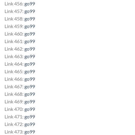
Link 456:
go99
Link 457:
go99
Link 458:
go99
Link 459:
go99
Link 460:
go99
Link 461:
go99
Link 462:
go99
Link 463:
go99
Link 464:
go99
Link 465:
go99
Link 466:
go99
Link 467:
go99
Link 468:
go99
Link 469:
go99
Link 470:
go99
Link 471:
go99
Link 472:
go99
Link 473:
go99