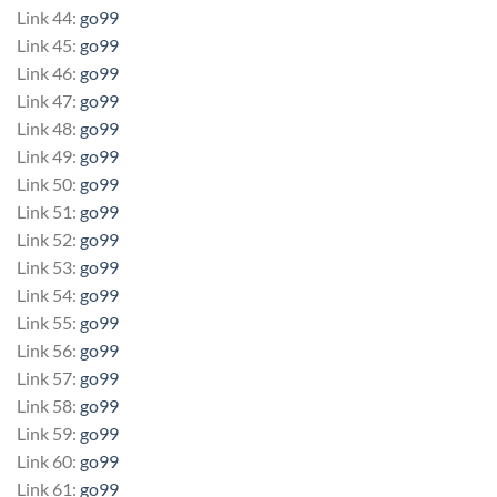
Link 44:
go99
Link 45:
go99
Link 46:
go99
Link 47:
go99
Link 48:
go99
Link 49:
go99
Link 50:
go99
Link 51:
go99
Link 52:
go99
Link 53:
go99
Link 54:
go99
Link 55:
go99
Link 56:
go99
Link 57:
go99
Link 58:
go99
Link 59:
go99
Link 60:
go99
Link 61:
go99