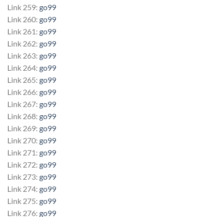
Link 259:
go99
Link 260:
go99
Link 261:
go99
Link 262:
go99
Link 263:
go99
Link 264:
go99
Link 265:
go99
Link 266:
go99
Link 267:
go99
Link 268:
go99
Link 269:
go99
Link 270:
go99
Link 271:
go99
Link 272:
go99
Link 273:
go99
Link 274:
go99
Link 275:
go99
Link 276:
go99