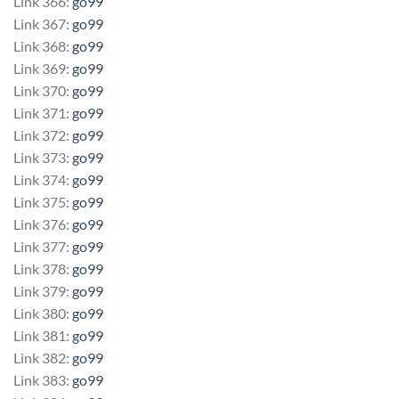
Link 366:
go99
Link 367:
go99
Link 368:
go99
Link 369:
go99
Link 370:
go99
Link 371:
go99
Link 372:
go99
Link 373:
go99
Link 374:
go99
Link 375:
go99
Link 376:
go99
Link 377:
go99
Link 378:
go99
Link 379:
go99
Link 380:
go99
Link 381:
go99
Link 382:
go99
Link 383:
go99