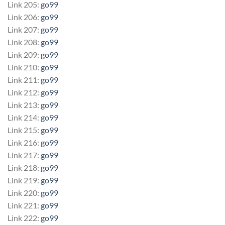
Link 205:
go99
Link 206:
go99
Link 207:
go99
Link 208:
go99
Link 209:
go99
Link 210:
go99
Link 211:
go99
Link 212:
go99
Link 213:
go99
Link 214:
go99
Link 215:
go99
Link 216:
go99
Link 217:
go99
Link 218:
go99
Link 219:
go99
Link 220:
go99
Link 221:
go99
Link 222:
go99