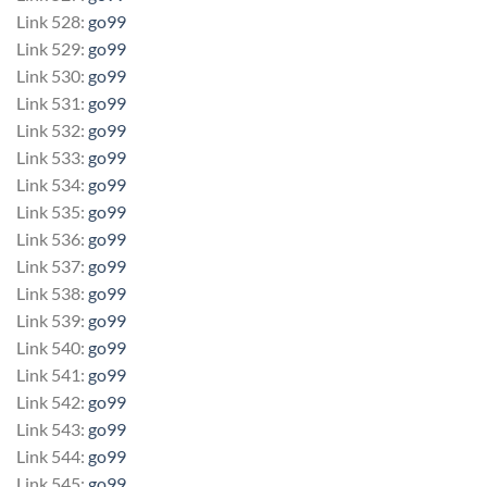
Link 528:
go99
Link 529:
go99
Link 530:
go99
Link 531:
go99
Link 532:
go99
Link 533:
go99
Link 534:
go99
Link 535:
go99
Link 536:
go99
Link 537:
go99
Link 538:
go99
Link 539:
go99
Link 540:
go99
Link 541:
go99
Link 542:
go99
Link 543:
go99
Link 544:
go99
Link 545:
go99