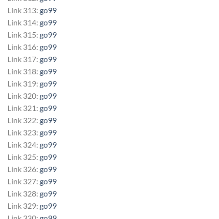
Link 313:
go99
Link 314:
go99
Link 315:
go99
Link 316:
go99
Link 317:
go99
Link 318:
go99
Link 319:
go99
Link 320:
go99
Link 321:
go99
Link 322:
go99
Link 323:
go99
Link 324:
go99
Link 325:
go99
Link 326:
go99
Link 327:
go99
Link 328:
go99
Link 329:
go99
Link 330:
go99