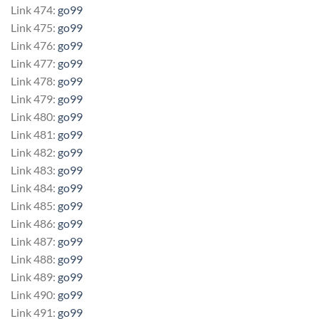
Link 474:
go99
Link 475:
go99
Link 476:
go99
Link 477:
go99
Link 478:
go99
Link 479:
go99
Link 480:
go99
Link 481:
go99
Link 482:
go99
Link 483:
go99
Link 484:
go99
Link 485:
go99
Link 486:
go99
Link 487:
go99
Link 488:
go99
Link 489:
go99
Link 490:
go99
Link 491:
go99