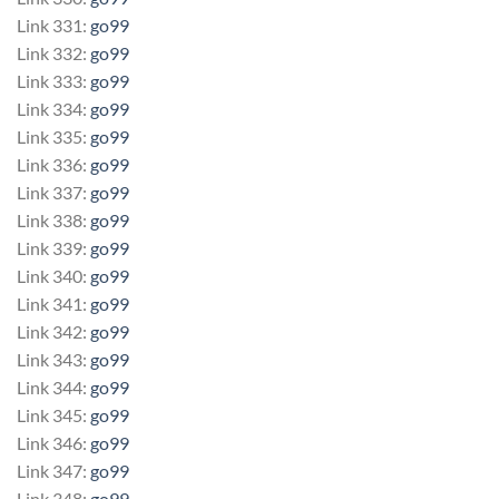
Link 331:
go99
Link 332:
go99
Link 333:
go99
Link 334:
go99
Link 335:
go99
Link 336:
go99
Link 337:
go99
Link 338:
go99
Link 339:
go99
Link 340:
go99
Link 341:
go99
Link 342:
go99
Link 343:
go99
Link 344:
go99
Link 345:
go99
Link 346:
go99
Link 347:
go99
Link 348:
go99