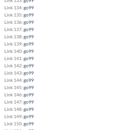
Link 133:
go99
Link 134:
go99
Link 135:
go99
Link 136:
go99
Link 137:
go99
Link 138:
go99
Link 139:
go99
Link 140:
go99
Link 141:
go99
Link 142:
go99
Link 143:
go99
Link 144:
go99
Link 145:
go99
Link 146:
go99
Link 147:
go99
Link 148:
go99
Link 149:
go99
Link 150:
go99