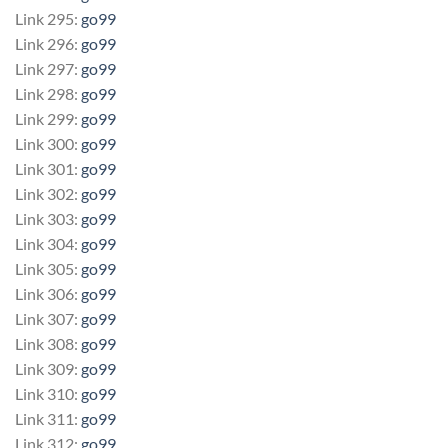
Link 295:
go99
Link 296:
go99
Link 297:
go99
Link 298:
go99
Link 299:
go99
Link 300:
go99
Link 301:
go99
Link 302:
go99
Link 303:
go99
Link 304:
go99
Link 305:
go99
Link 306:
go99
Link 307:
go99
Link 308:
go99
Link 309:
go99
Link 310:
go99
Link 311:
go99
Link 312:
go99