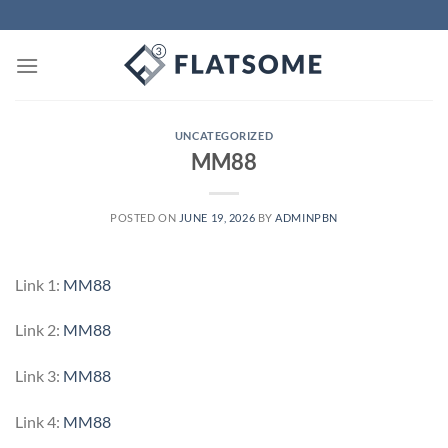
Skip
to
content
UNCATEGORIZED
MM88
POSTED ON
JUNE 19, 2026
BY
ADMINPBN
Link 1:
MM88
Link 2:
MM88
Link 3:
MM88
Link 4:
MM88