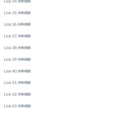
Link 34:
MM88
Link 35:
MM88
Link 36:
MM88
Link 37:
MM88
Link 38:
MM88
Link 39:
MM88
Link 40:
MM88
Link 41:
MM88
Link 42:
MM88
Link 43:
MM88