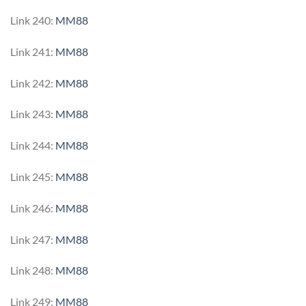
Link 240:
MM88
Link 241:
MM88
Link 242:
MM88
Link 243:
MM88
Link 244:
MM88
Link 245:
MM88
Link 246:
MM88
Link 247:
MM88
Link 248:
MM88
Link 249:
MM88