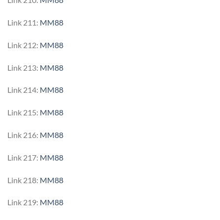
Link 211:
MM88
Link 212:
MM88
Link 213:
MM88
Link 214:
MM88
Link 215:
MM88
Link 216:
MM88
Link 217:
MM88
Link 218:
MM88
Link 219:
MM88