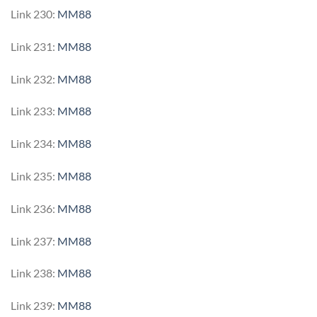
Link 230:
MM88
Link 231:
MM88
Link 232:
MM88
Link 233:
MM88
Link 234:
MM88
Link 235:
MM88
Link 236:
MM88
Link 237:
MM88
Link 238:
MM88
Link 239:
MM88