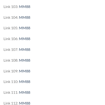
Link 103:
MM88
Link 104:
MM88
Link 105:
MM88
Link 106:
MM88
Link 107:
MM88
Link 108:
MM88
Link 109:
MM88
Link 110:
MM88
Link 111:
MM88
Link 112:
MM88