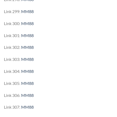
Link 299:
MM88
Link 300:
MM88
Link 301:
MM88
Link 302:
MM88
Link 303:
MM88
Link 304:
MM88
Link 305:
MM88
Link 306:
MM88
Link 307:
MM88