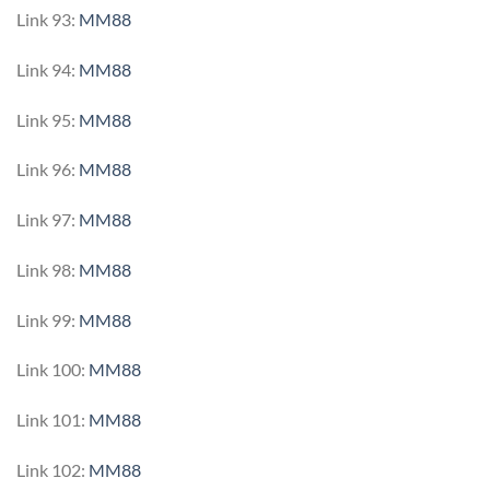
Link 93:
MM88
Link 94:
MM88
Link 95:
MM88
Link 96:
MM88
Link 97:
MM88
Link 98:
MM88
Link 99:
MM88
Link 100:
MM88
Link 101:
MM88
Link 102:
MM88