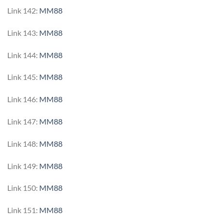
Link 142:
MM88
Link 143:
MM88
Link 144:
MM88
Link 145:
MM88
Link 146:
MM88
Link 147:
MM88
Link 148:
MM88
Link 149:
MM88
Link 150:
MM88
Link 151:
MM88