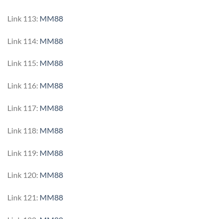
Link 113:
MM88
Link 114:
MM88
Link 115:
MM88
Link 116:
MM88
Link 117:
MM88
Link 118:
MM88
Link 119:
MM88
Link 120:
MM88
Link 121:
MM88