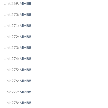
Link 269:
MM88
Link 270:
MM88
Link 271:
MM88
Link 272:
MM88
Link 273:
MM88
Link 274:
MM88
Link 275:
MM88
Link 276:
MM88
Link 277:
MM88
Link 278:
MM88