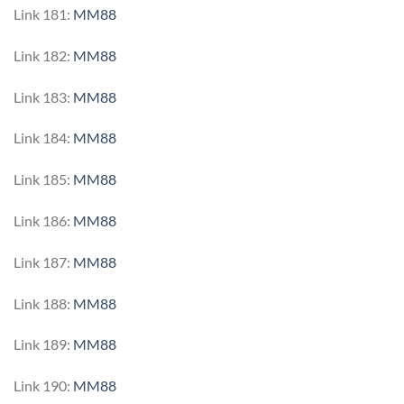
Link 181:
MM88
Link 182:
MM88
Link 183:
MM88
Link 184:
MM88
Link 185:
MM88
Link 186:
MM88
Link 187:
MM88
Link 188:
MM88
Link 189:
MM88
Link 190:
MM88