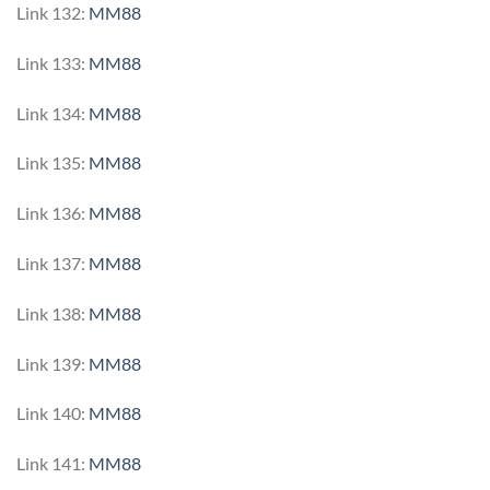
Link 132:
MM88
Link 133:
MM88
Link 134:
MM88
Link 135:
MM88
Link 136:
MM88
Link 137:
MM88
Link 138:
MM88
Link 139:
MM88
Link 140:
MM88
Link 141:
MM88