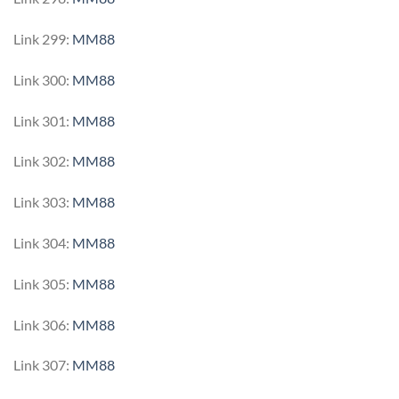
Link 299:
MM88
Link 300:
MM88
Link 301:
MM88
Link 302:
MM88
Link 303:
MM88
Link 304:
MM88
Link 305:
MM88
Link 306:
MM88
Link 307:
MM88