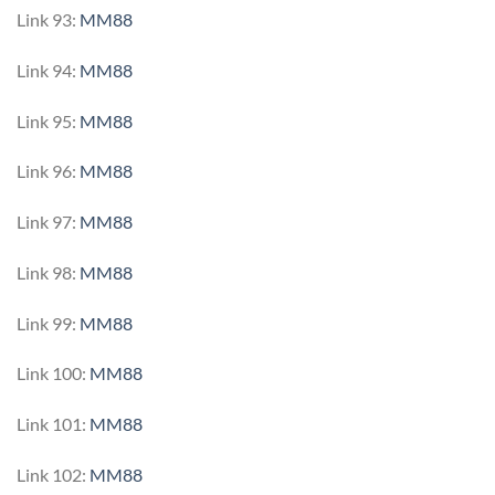
Link 93:
MM88
Link 94:
MM88
Link 95:
MM88
Link 96:
MM88
Link 97:
MM88
Link 98:
MM88
Link 99:
MM88
Link 100:
MM88
Link 101:
MM88
Link 102:
MM88