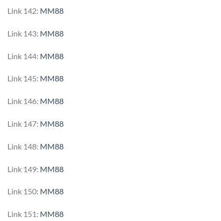
Link 142:
MM88
Link 143:
MM88
Link 144:
MM88
Link 145:
MM88
Link 146:
MM88
Link 147:
MM88
Link 148:
MM88
Link 149:
MM88
Link 150:
MM88
Link 151:
MM88