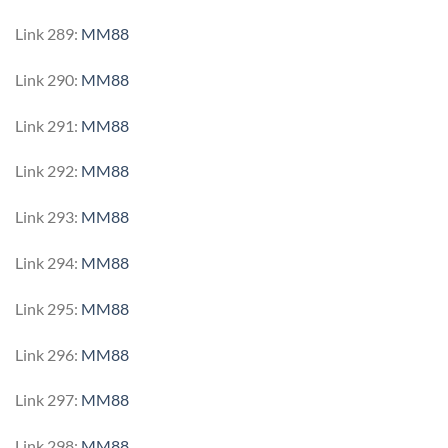
Link 289:
MM88
Link 290:
MM88
Link 291:
MM88
Link 292:
MM88
Link 293:
MM88
Link 294:
MM88
Link 295:
MM88
Link 296:
MM88
Link 297:
MM88
Link 298:
MM88