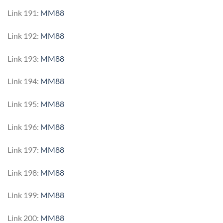
Link 191:
MM88
Link 192:
MM88
Link 193:
MM88
Link 194:
MM88
Link 195:
MM88
Link 196:
MM88
Link 197:
MM88
Link 198:
MM88
Link 199:
MM88
Link 200:
MM88