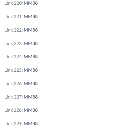
Link 220:
MM88
Link 221:
MM88
Link 222:
MM88
Link 223:
MM88
Link 224:
MM88
Link 225:
MM88
Link 226:
MM88
Link 227:
MM88
Link 228:
MM88
Link 229:
MM88