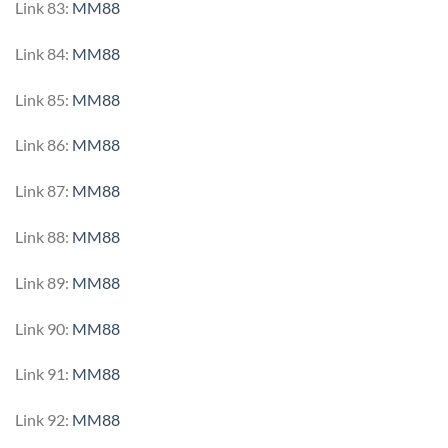
Link 83:
MM88
Link 84:
MM88
Link 85:
MM88
Link 86:
MM88
Link 87:
MM88
Link 88:
MM88
Link 89:
MM88
Link 90:
MM88
Link 91:
MM88
Link 92:
MM88