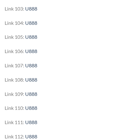
Link 103:
U888
Link 104:
U888
Link 105:
U888
Link 106:
U888
Link 107:
U888
Link 108:
U888
Link 109:
U888
Link 110:
U888
Link 111:
U888
Link 112:
U888