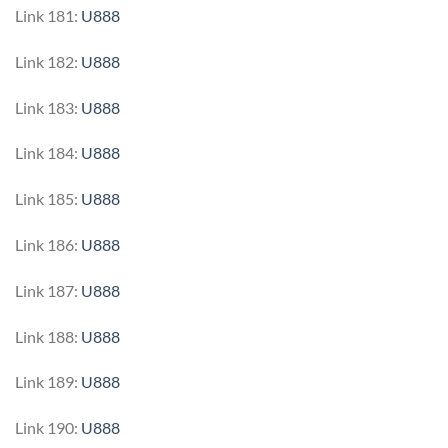
Link 181:
U888
Link 182:
U888
Link 183:
U888
Link 184:
U888
Link 185:
U888
Link 186:
U888
Link 187:
U888
Link 188:
U888
Link 189:
U888
Link 190:
U888