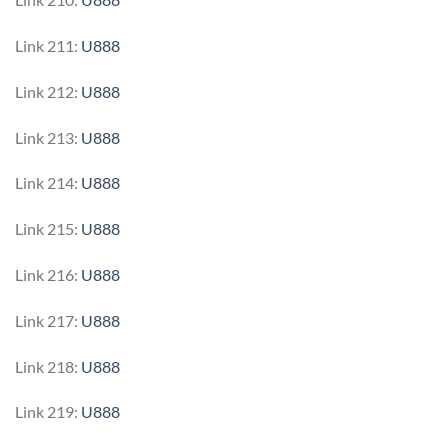
Link 211:
U888
Link 212:
U888
Link 213:
U888
Link 214:
U888
Link 215:
U888
Link 216:
U888
Link 217:
U888
Link 218:
U888
Link 219:
U888