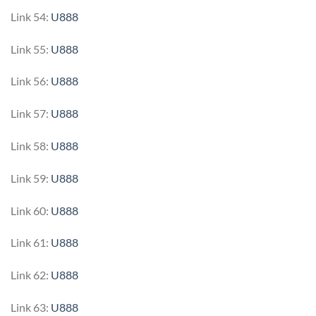
Link 54:
U888
Link 55:
U888
Link 56:
U888
Link 57:
U888
Link 58:
U888
Link 59:
U888
Link 60:
U888
Link 61:
U888
Link 62:
U888
Link 63:
U888