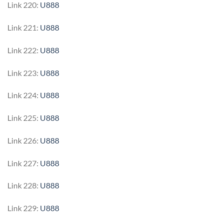
Link 220:
U888
Link 221:
U888
Link 222:
U888
Link 223:
U888
Link 224:
U888
Link 225:
U888
Link 226:
U888
Link 227:
U888
Link 228:
U888
Link 229:
U888