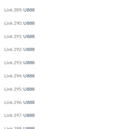
Link 289:
U888
Link 290:
U888
Link 291:
U888
Link 292:
U888
Link 293:
U888
Link 294:
U888
Link 295:
U888
Link 296:
U888
Link 297:
U888
Link 298:
U888