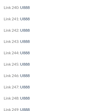
Link 240:
U888
Link 241:
U888
Link 242:
U888
Link 243:
U888
Link 244:
U888
Link 245:
U888
Link 246:
U888
Link 247:
U888
Link 248:
U888
Link 249:
U888