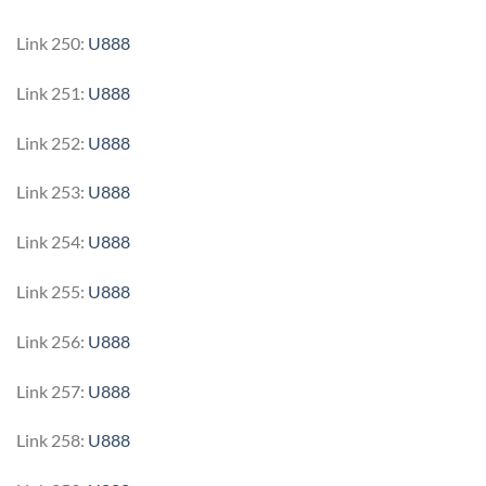
Link 250:
U888
Link 251:
U888
Link 252:
U888
Link 253:
U888
Link 254:
U888
Link 255:
U888
Link 256:
U888
Link 257:
U888
Link 258:
U888