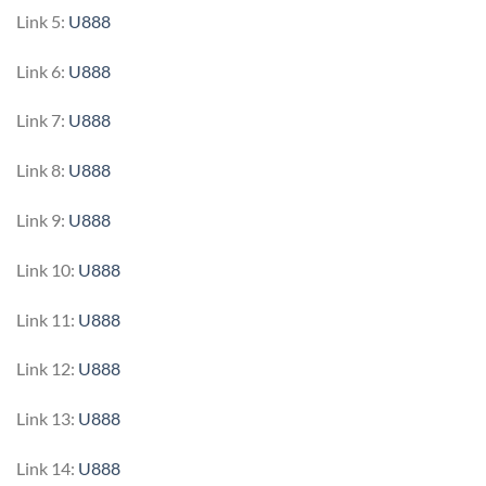
Link 5:
U888
Link 6:
U888
Link 7:
U888
Link 8:
U888
Link 9:
U888
Link 10:
U888
Link 11:
U888
Link 12:
U888
Link 13:
U888
Link 14:
U888