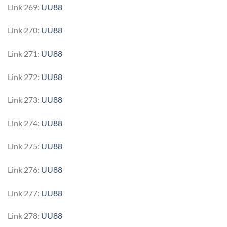
Link 269:
UU88
Link 270:
UU88
Link 271:
UU88
Link 272:
UU88
Link 273:
UU88
Link 274:
UU88
Link 275:
UU88
Link 276:
UU88
Link 277:
UU88
Link 278:
UU88