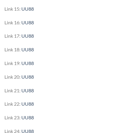
Link 15:
UU88
Link 16:
UU88
Link 17:
UU88
Link 18:
UU88
Link 19:
UU88
Link 20:
UU88
Link 21:
UU88
Link 22:
UU88
Link 23:
UU88
Link 24:
UU88