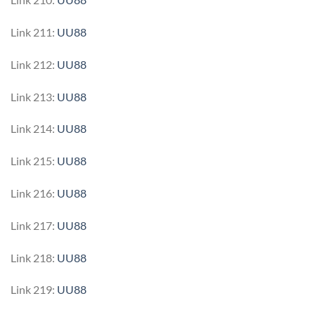
Link 211:
UU88
Link 212:
UU88
Link 213:
UU88
Link 214:
UU88
Link 215:
UU88
Link 216:
UU88
Link 217:
UU88
Link 218:
UU88
Link 219:
UU88