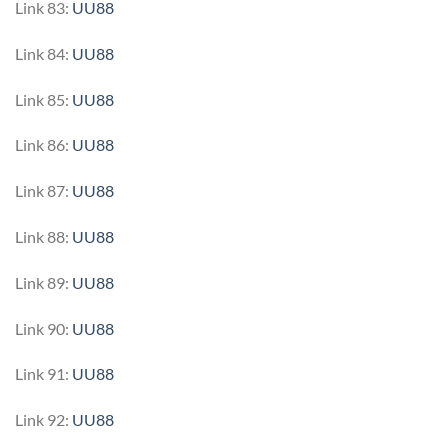
Link 83:
UU88
Link 84:
UU88
Link 85:
UU88
Link 86:
UU88
Link 87:
UU88
Link 88:
UU88
Link 89:
UU88
Link 90:
UU88
Link 91:
UU88
Link 92:
UU88