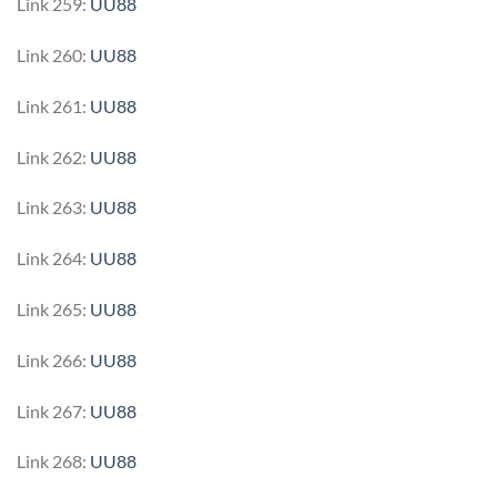
Link 259:
UU88
Link 260:
UU88
Link 261:
UU88
Link 262:
UU88
Link 263:
UU88
Link 264:
UU88
Link 265:
UU88
Link 266:
UU88
Link 267:
UU88
Link 268:
UU88