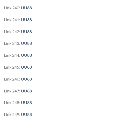
Link 240:
UU88
Link 241:
UU88
Link 242:
UU88
Link 243:
UU88
Link 244:
UU88
Link 245:
UU88
Link 246:
UU88
Link 247:
UU88
Link 248:
UU88
Link 249:
UU88